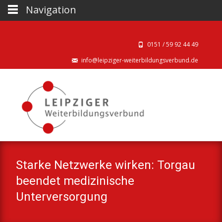
Navigation
0151 / 59 92 44 49‬
info@leipziger-weiterbildungsverbund.de
Starke Netzwerke wirken: Torgau
beendet medizinische
Unterversorgung