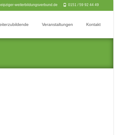
eipziger-weiterbildungsverbund.de
0151 / 59 92 44 49‬
Weiterzubildende
Veranstaltungen
Kontakt
>
Stadtklinik MVZ GmbH – Dr. med. Henriette Salloum