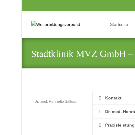
Startseite
Stadtklinik MVZ GmbH – D
Kooperationspartner
Kontakt
Dr. med. Henriette Salloum
Dr. med. Henri
Praxisleistun