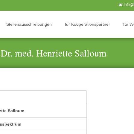
info@l
Stellenausschreibungen
für Kooperationspartner
für 
r. med. Henriette Salloum
Weiterbildungsverbund
ette Salloum
gsspektrum