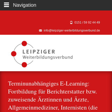
Navigation
0151 / 59 92 44 49‬
info@leipziger-weiterbildungsverbund.de
Terminunabhängiges E-Learning:
Fortbildung für Berichterstatter bzw.
zuweisende Ärztinnen und Ärzte,
Allgemeinmediziner, Internisten (die