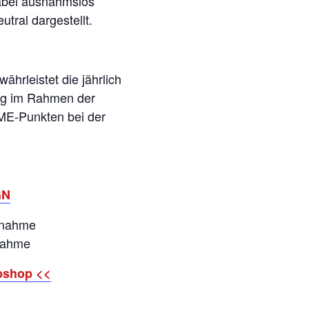
abei ausnahmslos
tral dargestellt.
hrleistet die jährlich
ung im Rahmen der
E-Punkten bei der
GN
ilnahme
lnahme
bshop <<