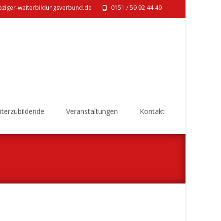
pziger-weiterbildungsverbund.de
0151 / 59 92 44 49‬
eiterzubildende
Veranstaltungen
Kontakt
n
>
DMP-Fortbildung für Ärzte (hybrid), Mi. 24.06.2026