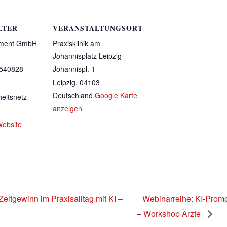
LTER
VERANSTALTUNGSORT
ment GmbH
Praxisklinik am
Johannisplatz Leipzig
5540828
Johannispl. 1
Leipzig
,
04103
Deutschland
Google Karte
eitsnetz-
anzeigen
Website
eitgewinn im Praxisalltag mit KI –
Webinarreihe: KI-Prompt
– Workshop Ärzte