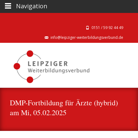
Navigation
0151 / 59 92 44 49‬
info@leipziger-weiterbildungsverbund.de
DMP-Fortbildung für Ärzte (hybrid)
am Mi, 05.02.2025