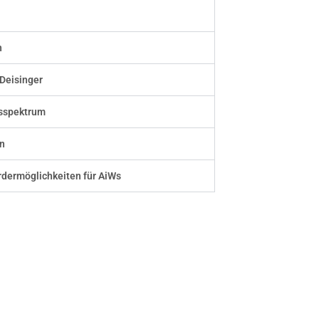
h
 Deisinger
gsspektrum
n
rdermöglichkeiten für AiWs