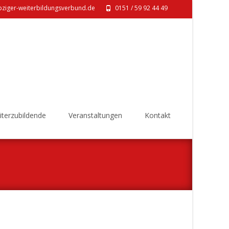
pziger-weiterbildungsverbund.de
0151 / 59 92 44 49‬
eiterzubildende
Veranstaltungen
Kontakt
nd
>
Praxis Christina Ulrich & Dr. med. Cindy Deisinger