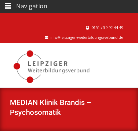
Navigation
0151 / 59 92 44 49‬
info@leipziger-weiterbildungsverbund.de
MEDIAN Klinik Brandis –
Psychosomatik