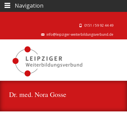
Navigation
0151 / 59 92 44 49‬
info@leipziger-weiterbildungsverbund.de
Dr. med. Nora Gosse
Kooperationspartner