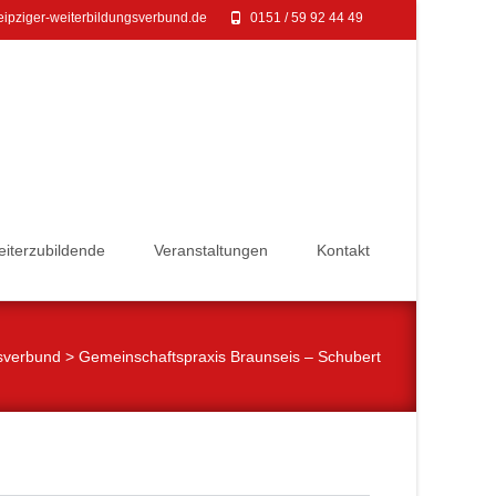
ipziger-weiterbildungsverbund.de
0151 / 59 92 44 49‬
Weiterzubildende
Veranstaltungen
Kontakt
sverbund
>
Gemeinschaftspraxis Braunseis – Schubert