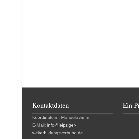
Kontaktdaten
Ein P
Koordinatorin: Manuela Amm
E-Mail:
info@leipziger-
weiterbildungsverbund.de