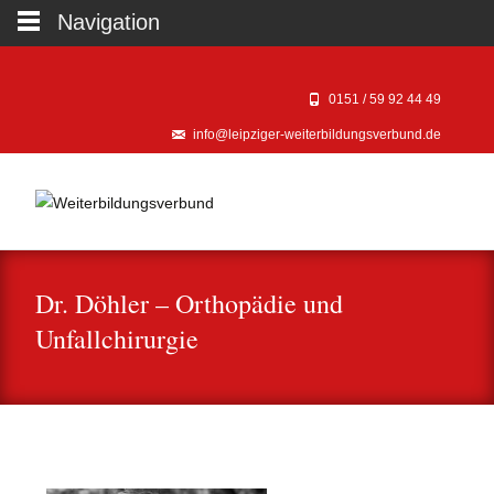
Navigation
0151 / 59 92 44 49‬
info@leipziger-weiterbildungsverbund.de
Dr. Döhler – Orthopädie und
Unfallchirurgie
Kooperationspartner